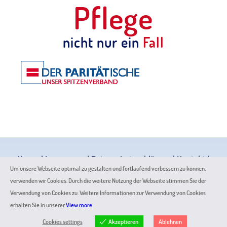
Pflege
nicht nur ein
Fall
Home
|
Impressum
|
Datenschutzerklärung
|
Kontakt
|
Um unsere Webseite optimal zu gestalten und fortlaufend verbessern zu können,
Seite weiterempfehlen
verwenden wir Cookies. Durch die weitere Nutzung der Webseite stimmen Sie der
Letzte Änderung: 27.05.2025 © Alten- und
Verwendung von Cookies zu. Weitere Informationen zur Verwendung von Cookies
Krankenpflegeverein Köln- Longerich e.V. 2020
erhalten Sie in unserer
View more
Akzeptieren
Cookies settings
Ablehnen